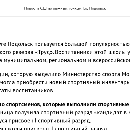
 результаты воспитанников
Новости СШ по лыжным гонкам Г.о. Подольск
уге Подольск пользуется большой популярностью
ого резерва «Труд». Воспитанники этой школы у
а муниципальном, региональном и всероссийско
дии, которую выделило Министерство спорта Мо
смогла приобрести новый спортивный инвентарь.
таты воспитанников.
ло спортсменов, которые выполнили спортивные
ница получила спортивный разряд «кандидат в м
ся присвоен I спортивный разряд.
м школы присвоен II спортивный разряд.